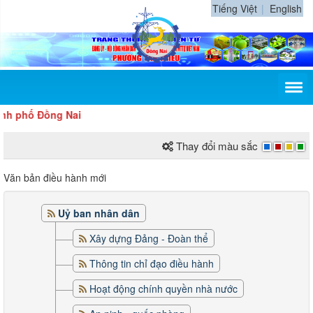
Tiếng Việt
English
 phố Đồng Nai
Thay đổi màu sắc
Văn bản điều hành mới
Uỷ ban nhân dân
Xây dựng Đảng - Đoàn thể
Thông tin chỉ đạo điều hành
Hoạt động chính quyền nhà nước