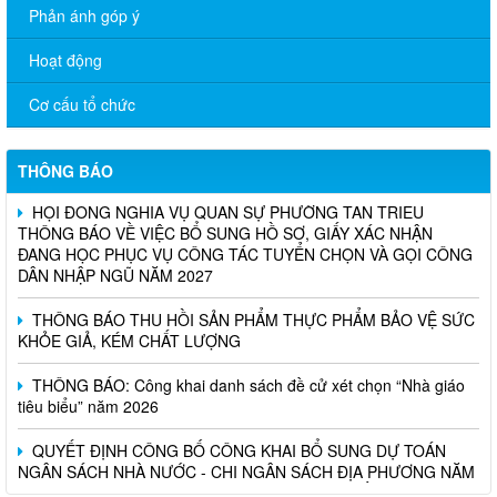
Phản ánh góp ý
Hoạt động
Cơ cấu tổ chức
THÔNG BÁO
HỘI ĐỒNG NGHĨA VỤ QUÂN SỰ PHƯỜNG TÂN TRIỀU
THÔNG BÁO VỀ VIỆC BỔ SUNG HỒ SƠ, GIẤY XÁC NHẬN
ĐANG HỌC PHỤC VỤ CÔNG TÁC TUYỂN CHỌN VÀ GỌI CÔNG
DÂN NHẬP NGŨ NĂM 2027
THÔNG BÁO THU HỒI SẢN PHẨM THỰC PHẨM BẢO VỆ SỨC
KHỎE GIẢ, KÉM CHẤT LƯỢNG
THÔNG BÁO: Công khai danh sách đề cử xét chọn “Nhà giáo
tiêu biểu” năm 2026
QUYẾT ĐỊNH CÔNG BỐ CÔNG KHAI BỔ SUNG DỰ TOÁN
NGÂN SÁCH NHÀ NƯỚC - CHI NGÂN SÁCH ĐỊA PHƯƠNG NĂM
2026 (ĐỢT 2) TRÊN ĐỊA BÀN PHƯỜNG TÂN TRIỀU