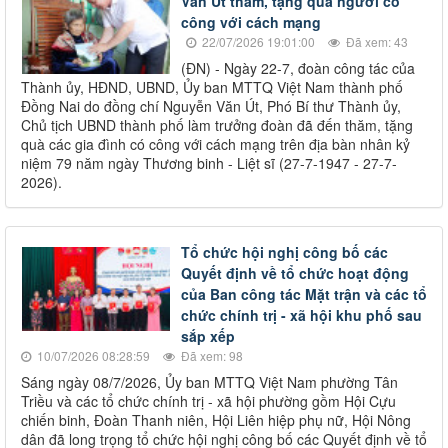
Văn Út thăm, tặng quà người có
công với cách mạng
22/07/2026 19:01:00
Đã xem: 43
(ĐN) - Ngày 22-7, đoàn công tác của
Thành ủy, HĐND, UBND, Ủy ban MTTQ Việt Nam thành phố
Đồng Nai do đồng chí Nguyễn Văn Út, Phó Bí thư Thành ủy,
Chủ tịch UBND thành phố làm trưởng đoàn đã đến thăm, tặng
quà các gia đình có công với cách mạng trên địa bàn nhân kỷ
niệm 79 năm ngày Thương binh - Liệt sĩ (27-7-1947 - 27-7-
2026).
Tổ chức hội nghị công bố các
Quyết định về tổ chức hoạt động
của Ban công tác Mặt trận và các tổ
chức chính trị - xã hội khu phố sau
sắp xếp
10/07/2026 08:28:59
Đã xem: 98
Sáng ngày 08/7/2026, Ủy ban MTTQ Việt Nam phường Tân
Triều và các tổ chức chính trị - xã hội phường gồm Hội Cựu
chiến binh, Đoàn Thanh niên, Hội Liên hiệp phụ nữ, Hội Nông
dân đã long trọng tổ chức hội nghị công bố các Quyết định về tổ