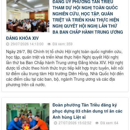
ĐẢNG ỦY PHƯỜNG TÂN TRIỀU
THAM DỰ HỘI NGHỊ TOÀN QUỐC
NGHIÊN CỨU, HỌC TẬP, QUÁN
TRIỆT VÀ TRIỂN KHAI THỰC HIỆN
NGHỊ QUYẾT HỘI NGHỊ LẦN THỨ
BA BAN CHẤP HÀNH TRUNG ƯƠNG
ĐẢNG KHÓA XIV
29/07/2026 14:13:00
Đã xem: 359
Ngày 29/7, Bộ Chính trị tổ chức Hội nghị toàn quốc nghiên cứu,
học tập, quán triệt và triển khai thực hiện Nghị quyết Hội nghị
lần thứ ba Ban Chấp hành Trung ương Đảng khóa XIV. Hội nghị
được tổ chức theo hình thức trực tiếp kết hợp trực tuyến, kết nối
từ điểm cầu trung tâm Hội trường Diên Hồng, Nhà Quốc hội đến
các điểm cầu tại các ban, bộ, ngành Trung ương và các địa
phương trên cả nước.
Đoàn phường Tân Triều đăng ký
phục dựng 03 chân dung tri ân các
Anh hùng Liệt sĩ
27/07/2026 15:02:52
Đã xem: 64