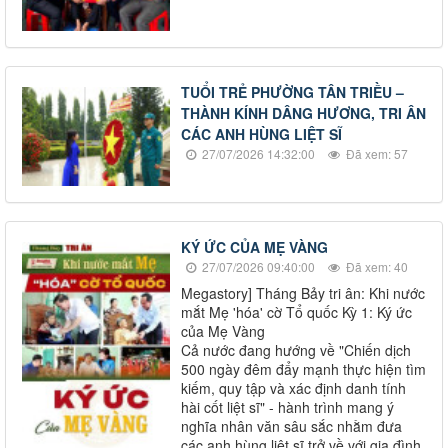
TUỔI TRẺ PHƯỜNG TÂN TRIỀU –
THÀNH KÍNH DÂNG HƯƠNG, TRI ÂN
CÁC ANH HÙNG LIỆT SĨ
27/07/2026 14:32:00
Đã xem: 57
KÝ ỨC CỦA MẸ VÀNG
27/07/2026 09:40:00
Đã xem: 40
Megastory] Tháng Bảy tri ân: Khi nước
mắt Mẹ 'hóa' cờ Tổ quốc Kỳ 1: Ký ức
của Mẹ Vàng
Cả nước đang hướng về "Chiến dịch
500 ngày đêm đẩy mạnh thực hiện tìm
kiếm, quy tập và xác định danh tính
hài cốt liệt sĩ" - hành trình mang ý
nghĩa nhân văn sâu sắc nhằm đưa
các anh hùng liệt sĩ trở về với gia đình,