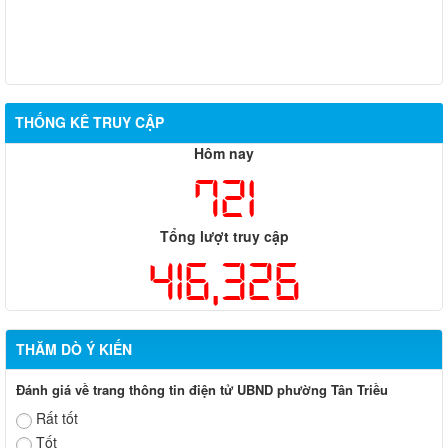
THỐNG KÊ TRUY CẬP
Hôm nay
721
Tổng lượt truy cập
416,326
THĂM DÒ Ý KIẾN
Đánh giá về trang thông tin điện tử UBND phường Tân Triều
Rất tốt
Tốt