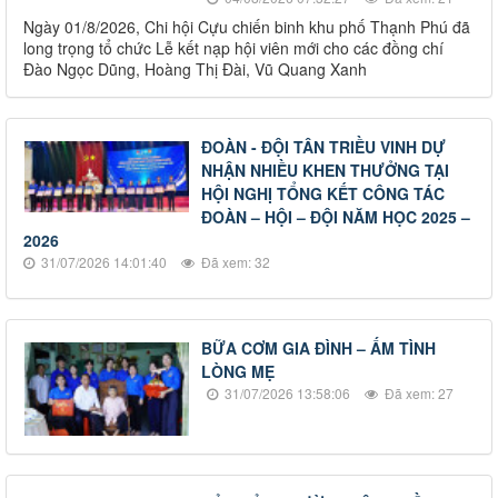
Ngày 01/8/2026, Chi hội Cựu chiến binh khu phố Thạnh Phú đã
long trọng tổ chức Lễ kết nạp hội viên mới cho các đồng chí
Đào Ngọc Dũng, Hoàng Thị Đài, Vũ Quang Xanh
ĐOÀN - ĐỘI TÂN TRIỀU VINH DỰ
NHẬN NHIỀU KHEN THƯỞNG TẠI
HỘI NGHỊ TỔNG KẾT CÔNG TÁC
ĐOÀN – HỘI – ĐỘI NĂM HỌC 2025 –
2026
31/07/2026 14:01:40
Đã xem: 32
BỮA CƠM GIA ĐÌNH – ẤM TÌNH
LÒNG MẸ
31/07/2026 13:58:06
Đã xem: 27