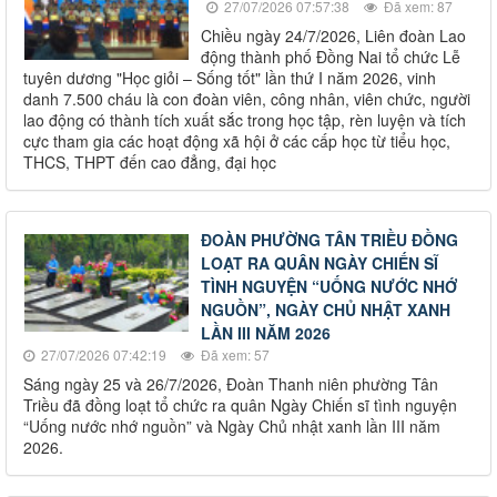
27/07/2026 07:57:38
Đã xem: 87
Chiều ngày 24/7/2026, Liên đoàn Lao
động thành phố Đồng Nai tổ chức Lễ
tuyên dương "Học giỏi – Sống tốt" lần thứ I năm 2026, vinh
danh 7.500 cháu là con đoàn viên, công nhân, viên chức, người
lao động có thành tích xuất sắc trong học tập, rèn luyện và tích
cực tham gia các hoạt động xã hội ở các cấp học từ tiểu học,
THCS, THPT đến cao đẳng, đại học
ĐOÀN PHƯỜNG TÂN TRIỀU ĐỒNG
LOẠT RA QUÂN NGÀY CHIẾN SĨ
TÌNH NGUYỆN “UỐNG NƯỚC NHỚ
NGUỒN”, NGÀY CHỦ NHẬT XANH
LẦN III NĂM 2026
27/07/2026 07:42:19
Đã xem: 57
Sáng ngày 25 và 26/7/2026, Đoàn Thanh niên phường Tân
Triều đã đồng loạt tổ chức ra quân Ngày Chiến sĩ tình nguyện
“Uống nước nhớ nguồn” và Ngày Chủ nhật xanh lần III năm
2026.