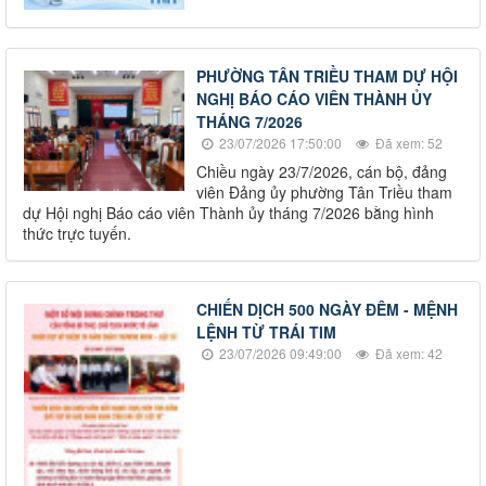
PHƯỜNG TÂN TRIỀU THAM DỰ HỘI
NGHỊ BÁO CÁO VIÊN THÀNH ỦY
THÁNG 7/2026
23/07/2026 17:50:00
Đã xem: 52
Chiều ngày 23/7/2026, cán bộ, đảng
viên Đảng ủy phường Tân Triều tham
dự Hội nghị Báo cáo viên Thành ủy tháng 7/2026 bằng hình
thức trực tuyến.
CHIẾN DỊCH 500 NGÀY ĐÊM - MỆNH
LỆNH TỪ TRÁI TIM
23/07/2026 09:49:00
Đã xem: 42