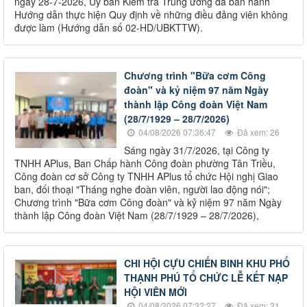
ngày 28-7-2026, Ủy ban Kiểm tra Trung ương đã ban hành
Hướng dẫn thực hiện Quy định về những điều đảng viên không
được làm (Hướng dẫn số 02-HD/UBKTTW).
Chương trình "Bữa cơm Công
đoàn" và kỷ niệm 97 năm Ngày
thành lập Công đoàn Việt Nam
(28/7/1929 – 28/7/2026)
04/08/2026 07:36:47
Đã xem: 26
Sáng ngày 31/7/2026, tại Công ty
TNHH APlus, Ban Chấp hành Công đoàn phường Tân Triều,
Công đoàn cơ sở Công ty TNHH APlus tổ chức Hội nghị Giao
ban, đối thoại "Tháng nghe đoàn viên, người lao động nói";
Chương trình "Bữa cơm Công đoàn" và kỷ niệm 97 năm Ngày
thành lập Công đoàn Việt Nam (28/7/1929 – 28/7/2026),
CHI HỘI CỰU CHIẾN BINH KHU PHỐ
THẠNH PHÚ TỔ CHỨC LỄ KẾT NẠP
HỘI VIÊN MỚI
04/08/2026 07:32:27
Đã xem: 21