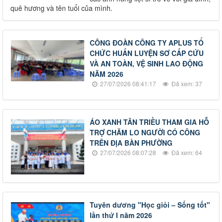
quê hương và tên tuổi của mình.
CÔNG ĐOÀN CÔNG TY APLUS TỔ
CHỨC HUẤN LUYỆN SƠ CẤP CỨU
VÀ AN TOÀN, VỆ SINH LAO ĐỘNG
NĂM 2026
27/07/2026 08:41:17
Đã xem: 37
ÁO XANH TÂN TRIỀU THAM GIA HỖ
TRỢ CHĂM LO NGƯỜI CÓ CÔNG
TRÊN ĐỊA BÀN PHƯỜNG
27/07/2026 08:07:28
Đã xem: 64
Tuyên dương "Học giỏi – Sống tốt"
lần thứ I năm 2026