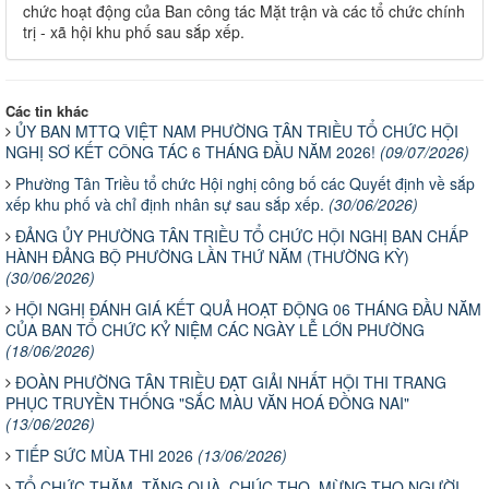
chức hoạt động của Ban công tác Mặt trận và các tổ chức chính
trị - xã hội khu phố sau sắp xếp.
Các tin khác
ỦY BAN MTTQ VIỆT NAM PHƯỜNG TÂN TRIỀU TỔ CHỨC HỘI
NGHỊ SƠ KẾT CÔNG TÁC 6 THÁNG ĐẦU NĂM 2026!
(09/07/2026)
Phường Tân Triều tổ chức Hội nghị công bố các Quyết định về sắp
xếp khu phố và chỉ định nhân sự sau sắp xếp.
(30/06/2026)
ĐẢNG ỦY PHƯỜNG TÂN TRIỀU TỔ CHỨC HỘI NGHỊ BAN CHẤP
HÀNH ĐẢNG BỘ PHƯỜNG LẦN THỨ NĂM (THƯỜNG KỲ)
(30/06/2026)
HỘI NGHỊ ĐÁNH GIÁ KẾT QUẢ HOẠT ĐỘNG 06 THÁNG ĐẦU NĂM
CỦA BAN TỔ CHỨC KỶ NIỆM CÁC NGÀY LỄ LỚN PHƯỜNG
(18/06/2026)
ĐOÀN PHƯỜNG TÂN TRIỀU ĐẠT GIẢI NHẤT HỘI THI TRANG
PHỤC TRUYỀN THỐNG "SẮC MÀU VĂN HOÁ ĐỒNG NAI"
(13/06/2026)
TIẾP SỨC MÙA THI 2026
(13/06/2026)
TỔ CHỨC THĂM, TẶNG QUÀ, CHÚC THỌ, MỪNG THỌ NGƯỜI