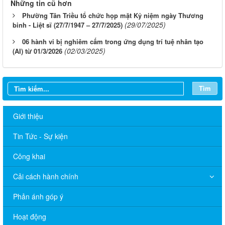
Những tin cũ hơn
Phường Tân Triều tổ chức họp mặt Kỷ niệm ngày Thương
(29/07/2025)
binh - Liệt sĩ (27/7/1947 – 27/7/2025)
06 hành vi bị nghiêm cấm trong ứng dụng trí tuệ nhân tạo
(02/03/2025)
(AI) từ 01/3/2026
Tìm
Giới thiệu
Tin Tức - Sự kiện
Công khai
HỘI ĐỒNG NGHĨA VỤ QUÂN SỰ PHƯỜNG TÂN TRIỀU
Cải cách hành chính
THÔNG BÁO VỀ VIỆC BỔ SUNG HỒ SƠ, GIẤY XÁC NHẬN
ĐANG HỌC PHỤC VỤ CÔNG TÁC TUYỂN CHỌN VÀ GỌI CÔNG
Phản ánh góp ý
DÂN NHẬP NGŨ NĂM 2027
Hoạt động
THÔNG BÁO THU HỒI SẢN PHẨM THỰC PHẨM BẢO VỆ SỨC