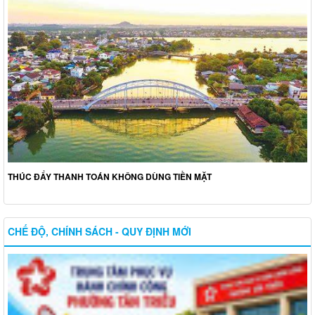
THÚC ĐẨY THANH TOÁN KHÔNG DÙNG TIỀN MẶT
CHẾ ĐỘ, CHÍNH SÁCH - QUY ĐỊNH MỚI