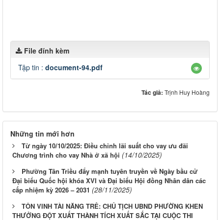
File đính kèm
Tập tin :
document-94.pdf
Tác giả:
Trịnh Huy Hoàng
Những tin mới hơn
Từ ngày 10/10/2025: Điều chỉnh lãi suất cho vay ưu đãi
(14/10/2025)
Chương trình cho vay Nhà ở xã hội
Phường Tân Triều đẩy mạnh tuyên truyền về Ngày bầu cử
Đại biểu Quốc hội khóa XVI và Đại biểu Hội đồng Nhân dân các
(28/11/2025)
cấp nhiệm kỳ 2026 – 2031
TÔN VINH TÀI NĂNG TRẺ: CHỦ TỊCH UBND PHƯỜNG KHEN
THƯỞNG ĐỘT XUẤT THÀNH TÍCH XUẤT SẮC TẠI CUỘC THI