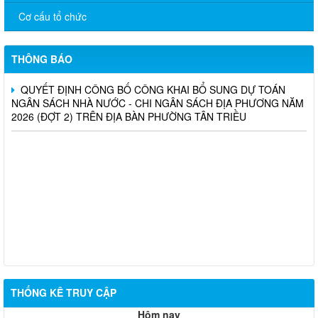
KHỎE GIẢ, KÉM CHẤT LƯỢNG
Cơ cấu tổ chức
THÔNG BÁO: Công khai danh sách đề cử xét chọn “Nhà giáo
tiêu biểu” năm 2026
THÔNG BÁO
QUYẾT ĐỊNH CÔNG BỐ CÔNG KHAI BỔ SUNG DỰ TOÁN
NGÂN SÁCH NHÀ NƯỚC - CHI NGÂN SÁCH ĐỊA PHƯƠNG NĂM
2026 (ĐỢT 2) TRÊN ĐỊA BÀN PHƯỜNG TÂN TRIỀU
THỐNG KÊ TRUY CẬP
Hôm nay