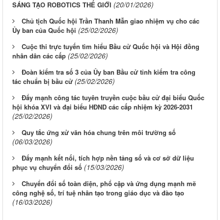
(20/01/2026)
SÁNG TẠO ROBOTICS THẾ GIỚI
Chủ tịch Quốc hội Trần Thanh Mẫn giao nhiệm vụ cho các
(25/02/2026)
Ủy ban của Quốc hội
Cuộc thi trực tuyến tìm hiểu Bầu cử Quốc hội và Hội đồng
(25/02/2026)
nhân dân các cấp
Đoàn kiểm tra số 3 của Ủy ban Bầu cử tỉnh kiểm tra công
(25/02/2026)
tác chuẩn bị bầu cử
Đẩy mạnh công tác tuyên truyền cuộc bầu cử đại biểu Quốc
hội khóa XVI và đại biểu HĐND các cấp nhiệm kỳ 2026-2031
(25/02/2026)
Quy tắc ứng xử văn hóa chung trên môi trường số
(06/03/2026)
Đẩy mạnh kết nối, tích hợp nền tảng số và cơ sở dữ liệu
(15/03/2026)
phục vụ chuyển đổi số
Chuyển đổi số toàn diện, phổ cập và ứng dụng mạnh mẽ
công nghệ số, trí tuệ nhân tạo trong giáo dục và đào tạo
(16/03/2026)