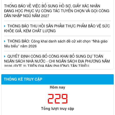
THÔNG BÁO VỀ VIỆC BỔ SUNG HỒ SƠ, GIẤY XÁC NHẬN
ĐANG HỌC PHỤC VỤ CÔNG TÁC TUYỂN CHỌN VÀ GỌI CÔNG
DÂN NHẬP NGŨ NĂM 2027
THÔNG BÁO THU HỒI SẢN PHẨM THỰC PHẨM BẢO VỆ SỨC
KHỎE GIẢ, KÉM CHẤT LƯỢNG
THÔNG BÁO: Công khai danh sách đề cử xét chọn “Nhà giáo
tiêu biểu” năm 2026
QUYẾT ĐỊNH CÔNG BỐ CÔNG KHAI BỔ SUNG DỰ TOÁN
NGÂN SÁCH NHÀ NƯỚC - CHI NGÂN SÁCH ĐỊA PHƯƠNG NĂM
2026 (ĐỢT 2) TRÊN ĐỊA BÀN PHƯỜNG TÂN TRIỀU
THỐNG KÊ TRUY CẬP
Hôm nay
229
Tổng lượt truy cập