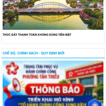
THÚC ĐẨY THANH TOÁN KHÔNG DÙNG TIỀN MẶT
CHẾ ĐỘ, CHÍNH SÁCH - QUY ĐỊNH MỚI