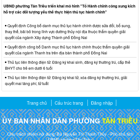
UBND phường Tân Triều triển khai mô hình "Tổ Hành chính công xung kích
hỗ trợ các đối tượng yếu thế thực hiện thủ tục hành chính"
Quyết định Công bố danh mục thủ tục hành chính được sửa đổi, bổ sung,
thay thế, bãi bỏ trong lĩnh vực đường thủy nội địa thuộc thẩm quyền giải
quyết của ngành Xây dựng Thành phố Đồng Nai
Quyết định công bố Danh mục thủ tục hành chính thuộc thẩm quyền giải
quyết của ngành Thanh tra trên địa bàn thành phố Đồng Nai
Thủ tục liên thông điện tử: Đăng ký khai sinh, đăng ký thường trú, cấp thẻ
BHYT cho trẻ em dưới 6 tuổi
Thủ tục liên thông điện tử: Đăng ký khai tử, xóa đăng ký thường trú, giải
quyết mai táng phí, tử tuất
Trang chủ
Cấu trúc trang
Đăng nhập
ỦY BAN NHÂN DÂN PHƯỜNG
TÂN TRIỀU
Chịu trách nhiệm nội dung: Bà Nguyễn Thị Thanh Thủy - Phó chủ tịch
UBND phường Tân Triều