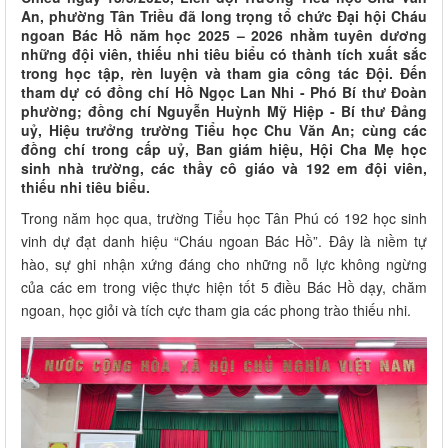
An, phường Tân Triều đã long trọng tổ chức Đại hội Cháu
ngoan Bác Hồ năm học 2025 – 2026 nhằm tuyên dương
những đội viên, thiếu nhi tiêu biểu có thành tích xuất sắc
trong học tập, rèn luyện và tham gia công tác Đội. Đến
tham dự có đồng chí Hồ Ngọc Lan Nhi - Phó Bí thư Đoàn
phường; đồng chí Nguyễn Huỳnh Mỹ Hiệp - Bí thư Đảng
uỷ, Hiệu trưởng trường Tiểu học Chu Văn An; cùng các
đồng chí trong cấp uỷ, Ban giám hiệu, Hội Cha Mẹ học
sinh nhà trường, các thầy cô giáo và 192 em đội viên,
thiếu nhi tiêu biểu.
Trong năm học qua, trường Tiểu học Tân Phú có 192 học sinh
vinh dự đạt danh hiệu “Cháu ngoan Bác Hồ”. Đây là niềm tự
hào, sự ghi nhận xứng đáng cho những nỗ lực không ngừng
của các em trong việc thực hiện tốt 5 điều Bác Hồ dạy, chăm
ngoan, học giỏi và tích cực tham gia các phong trào thiếu nhi.