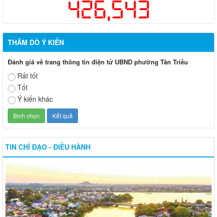
426,543
THĂM DÒ Ý KIẾN
Đánh giá về trang thông tin điện tử UBND phường Tân Triều
Rất tốt
Tốt
Ý kiến khác
TIN CHỈ ĐẠO - ĐIỀU HÀNH