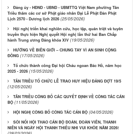
Đảng ủy - HĐND - UBND - UBMTTQ Việt Nam phường Tân
Triều thăm các cơ sở Phật giáo nhân Đại Lễ Phật Đản Phật
(25/05/2026)
Lịch 2570 - Dương lịch 2026
Hội nghị triển khai nghiên cứu, học tập, quán triệt và tuyên
truyền thực hiện Nghị quyết Hội nghị lần thứ hai Ban Chấp
(19/05/2026)
hành Trung ương Đảng khóa XIV
HƯỚNG VỀ BIÊN GIỚI – CHUNG TAY VÌ AN SINH CỘNG
(17/05/2026)
ĐỒNG
Tổ chức thành công Đại hội Cháu ngoan Bác Hồ, năm học
(15/05/2026)
2025 - 2026
TÂN TRIỀU TỔ CHỨC LỄ TRAO HUY HIỆU ĐẢNG ĐỢT 19/5
(12/05/2026)
TÂN TRIỀU CÔNG BỐ CÁC QUYẾT ĐỊNH VỀ CÔNG TÁC CÁN
(11/05/2026)
BỘ
(04/05/2026)
HỘI NGHỊ CÔNG BỐ CÔNG TÁC CÁN BỘ
SÔI NỔI HỘI THAO CÁN BỘ ĐOÀN, ĐOÀN VIÊN, THANH
NIÊN VÀ NGÀY HỘI THANH THIẾU NHI VUI KHỎE NĂM 2026!
(28/03/2026)