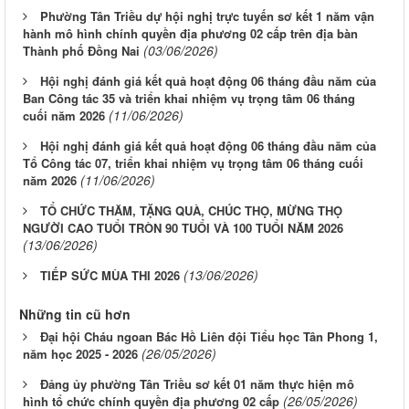
Phường Tân Triều dự hội nghị trực tuyến sơ kết 1 năm vận
hành mô hình chính quyền địa phương 02 cấp trên địa bàn
(03/06/2026)
Thành phố Đồng Nai
Hội nghị đánh giá kết quả hoạt động 06 tháng đầu năm của
Ban Công tác 35 và triển khai nhiệm vụ trọng tâm 06 tháng
(11/06/2026)
cuối năm 2026
Hội nghị đánh giá kết quả hoạt động 06 tháng đầu năm của
Tổ Công tác 07, triển khai nhiệm vụ trọng tâm 06 tháng cuối
(11/06/2026)
năm 2026
TỔ CHỨC THĂM, TẶNG QUÀ, CHÚC THỌ, MỪNG THỌ
NGƯỜI CAO TUỔI TRÒN 90 TUỔI VÀ 100 TUỔI NĂM 2026
(13/06/2026)
(13/06/2026)
TIẾP SỨC MÙA THI 2026
Những tin cũ hơn
Đại hội Cháu ngoan Bác Hồ Liên đội Tiểu học Tân Phong 1,
(26/05/2026)
năm học 2025 - 2026
Đảng ủy phường Tân Triều sơ kết 01 năm thực hiện mô
(26/05/2026)
hình tổ chức chính quyền địa phương 02 cấp