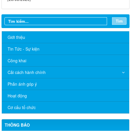
Tìm
Giới thiệu
Tin Tức - Sự kiện
Công khai
Cải cách hành chính
Phản ánh góp ý
Hoạt động
Cơ cấu tổ chức
THÔNG BÁO
HỘI ĐỒNG NGHĨA VỤ QUÂN SỰ PHƯỜNG TÂN TRIỀU