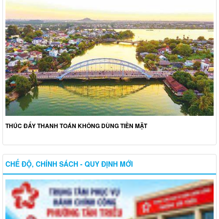
THÚC ĐẨY THANH TOÁN KHÔNG DÙNG TIỀN MẶT
CHẾ ĐỘ, CHÍNH SÁCH - QUY ĐỊNH MỚI