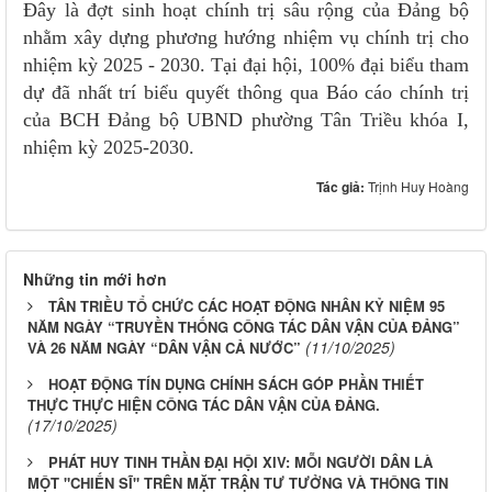
Đây là đợt sinh hoạt chính trị sâu rộng của Đảng bộ
nhằm xây dựng phương hướng nhiệm vụ chính trị cho
nhiệm kỳ 2025 - 2030. Tại đại hội, 100% đại biểu tham
dự đã nhất trí biểu quyết thông qua Báo cáo chính trị
của BCH Đảng bộ UBND phường Tân Triều khóa I,
nhiệm kỳ 2025-2030.
Tác giả:
Trịnh Huy Hoàng
Những tin mới hơn
TÂN TRIỀU TỔ CHỨC CÁC HOẠT ĐỘNG NHÂN KỶ NIỆM 95
NĂM NGÀY “TRUYỀN THỐNG CÔNG TÁC DÂN VẬN CỦA ĐẢNG”
(11/10/2025)
VÀ 26 NĂM NGÀY “DÂN VẬN CẢ NƯỚC”
HOẠT ĐỘNG TÍN DỤNG CHÍNH SÁCH GÓP PHẦN THIẾT
THỰC THỰC HIỆN CÔNG TÁC DÂN VẬN CỦA ĐẢNG.
(17/10/2025)
PHÁT HUY TINH THẦN ĐẠI HỘI XIV: MỖI NGƯỜI DÂN LÀ
MỘT "CHIẾN SĨ" TRÊN MẶT TRẬN TƯ TƯỞNG VÀ THÔNG TIN