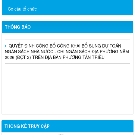
THÔNG BÁO THU HỒI SẢN PHẨM THỰC PHẨM BẢO VỆ SỨC
Cơ cấu tổ chức
KHỎE GIẢ, KÉM CHẤT LƯỢNG
THÔNG BÁO: Công khai danh sách đề cử xét chọn “Nhà giáo
THÔNG BÁO
tiêu biểu” năm 2026
QUYẾT ĐỊNH CÔNG BỐ CÔNG KHAI BỔ SUNG DỰ TOÁN
NGÂN SÁCH NHÀ NƯỚC - CHI NGÂN SÁCH ĐỊA PHƯƠNG NĂM
2026 (ĐỢT 2) TRÊN ĐỊA BÀN PHƯỜNG TÂN TRIỀU
THỐNG KÊ TRUY CẬP