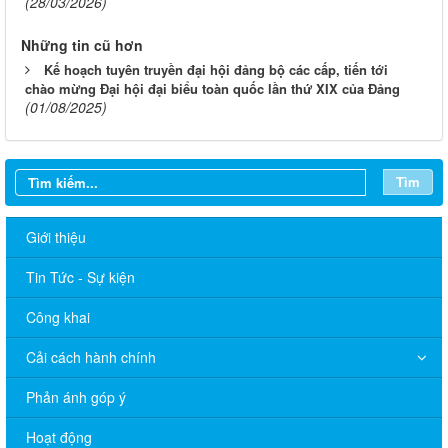
(28/03/2026)
Những tin cũ hơn
Kế hoạch tuyên truyền đại hội đảng bộ các cấp, tiến tới
chào mừng Đại hội đại biểu toàn quốc lần thứ XIX của Đảng
(01/08/2025)
Tìm
Giới thiệu
Tin Tức - Sự kiện
Công khai
Cải cách hành chính
HỘI ĐỒNG NGHĨA VỤ QUÂN SỰ PHƯỜNG TÂN TRIỀU
THÔNG BÁO VỀ VIỆC BỔ SUNG HỒ SƠ, GIẤY XÁC NHẬN
Phản ánh góp ý
ĐANG HỌC PHỤC VỤ CÔNG TÁC TUYỂN CHỌN VÀ GỌI CÔNG
DÂN NHẬP NGŨ NĂM 2027
Hoạt động