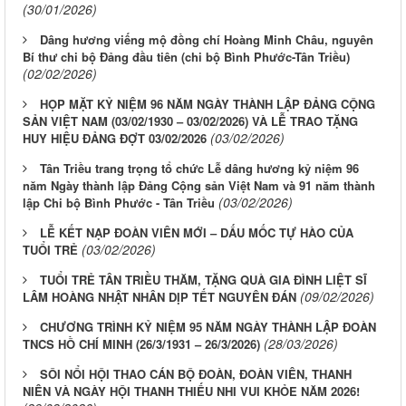
(30/01/2026)
Dâng hương viếng mộ đồng chí Hoàng Minh Châu, nguyên
Bí thư chi bộ Đảng đầu tiên (chi bộ Bình Phước-Tân Triều)
(02/02/2026)
HỌP MẶT KỶ NIỆM 96 NĂM NGÀY THÀNH LẬP ĐẢNG CỘNG
SẢN VIỆT NAM (03/02/1930 – 03/02/2026) VÀ LỄ TRAO TẶNG
(03/02/2026)
HUY HIỆU ĐẢNG ĐỢT 03/02/2026
Tân Triều trang trọng tổ chức Lễ dâng hương kỷ niệm 96
năm Ngày thành lập Đảng Cộng sản Việt Nam và 91 năm thành
(03/02/2026)
lập Chi bộ Bình Phước - Tân Triều
LỄ KẾT NẠP ĐOÀN VIÊN MỚI – DẤU MỐC TỰ HÀO CỦA
(03/02/2026)
TUỔI TRẺ
TUỔI TRẺ TÂN TRIỀU THĂM, TẶNG QUÀ GIA ĐÌNH LIỆT SĨ
(09/02/2026)
LÂM HOÀNG NHẬT NHÂN DỊP TẾT NGUYÊN ĐÁN
CHƯƠNG TRÌNH KỶ NIỆM 95 NĂM NGÀY THÀNH LẬP ĐOÀN
(28/03/2026)
TNCS HỒ CHÍ MINH (26/3/1931 – 26/3/2026)
SÔI NỔI HỘI THAO CÁN BỘ ĐOÀN, ĐOÀN VIÊN, THANH
NIÊN VÀ NGÀY HỘI THANH THIẾU NHI VUI KHỎE NĂM 2026!