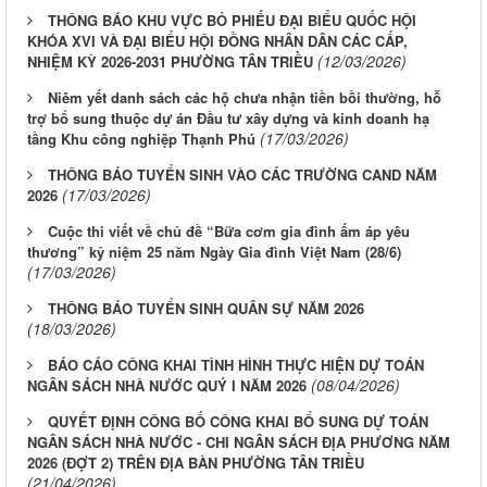
THÔNG BÁO KHU VỰC BỎ PHIẾU ĐẠI BIỂU QUỐC HỘI
KHÓA XVI VÀ ĐẠI BIỂU HỘI ĐỒNG NHÂN DÂN CÁC CẤP,
(12/03/2026)
NHIỆM KỲ 2026-2031 PHƯỜNG TÂN TRIỀU
Niêm yết danh sách các hộ chưa nhận tiền bồi thường, hỗ
trợ bổ sung thuộc dự án Đầu tư xây dựng và kinh doanh hạ
(17/03/2026)
tầng Khu công nghiệp Thạnh Phú
THÔNG BÁO TUYỂN SINH VÀO CÁC TRƯỜNG CAND NĂM
(17/03/2026)
2026
Cuộc thi viết về chủ đề “Bữa cơm gia đình ấm áp yêu
thương” kỷ niệm 25 năm Ngày Gia đình Việt Nam (28/6)
(17/03/2026)
THÔNG BÁO TUYỂN SINH QUÂN SỰ NĂM 2026
(18/03/2026)
BÁO CÁO CÔNG KHAI TÌNH HÌNH THỰC HIỆN DỰ TOÁN
(08/04/2026)
NGÂN SÁCH NHÀ NƯỚC QUÝ I NĂM 2026
QUYẾT ĐỊNH CÔNG BỐ CÔNG KHAI BỔ SUNG DỰ TOÁN
NGÂN SÁCH NHÀ NƯỚC - CHI NGÂN SÁCH ĐỊA PHƯƠNG NĂM
2026 (ĐỢT 2) TRÊN ĐỊA BÀN PHƯỜNG TÂN TRIỀU
(21/04/2026)