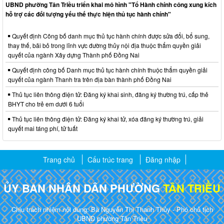
UBND phường Tân Triều triển khai mô hình "Tổ Hành chính công xung kích
hỗ trợ các đối tượng yếu thế thực hiện thủ tục hành chính"
Quyết định Công bố danh mục thủ tục hành chính được sửa đổi, bổ sung,
thay thế, bãi bỏ trong lĩnh vực đường thủy nội địa thuộc thẩm quyền giải
quyết của ngành Xây dựng Thành phố Đồng Nai
Quyết định công bố Danh mục thủ tục hành chính thuộc thẩm quyền giải
quyết của ngành Thanh tra trên địa bàn thành phố Đồng Nai
Thủ tục liên thông điện tử: Đăng ký khai sinh, đăng ký thường trú, cấp thẻ
BHYT cho trẻ em dưới 6 tuổi
Thủ tục liên thông điện tử: Đăng ký khai tử, xóa đăng ký thường trú, giải
quyết mai táng phí, tử tuất
Trang chủ
Cấu trúc trang
Đăng nhập
ỦY BAN NHÂN DÂN PHƯỜNG
TÂN TRIỀU
Chịu trách nhiệm nội dung: Bà Nguyễn Thị Thanh Thủy - Phó chủ tịch
UBND phường Tân Triều