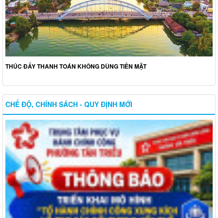
THÚC ĐẨY THANH TOÁN KHÔNG DÙNG TIỀN MẶT
CHẾ ĐỘ, CHÍNH SÁCH - QUY ĐỊNH MỚI