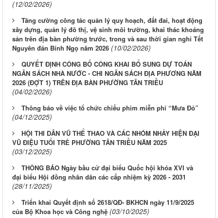
(12/02/2026)
Tăng cường công tác quản lý quy hoạch, đất đai, hoạt động
xây dựng, quản lý đô thị, vệ sinh môi trường, khai thác khoáng
sản trên địa bàn phường trước, trong và sau thời gian nghỉ Tết
(10/02/2026)
Nguyên đán Bính Ngọ năm 2026
QUYẾT ĐỊNH CÔNG BỐ CÔNG KHAI BỔ SUNG DỰ TOÁN
NGÂN SÁCH NHÀ NƯỚC - CHI NGÂN SÁCH ĐỊA PHƯƠNG NĂM
2026 (ĐỢT 1) TRÊN ĐỊA BÀN PHƯỜNG TÂN TRIỀU
(04/02/2026)
Thông báo về việc tổ chức chiếu phim miễn phí “Mưa Đỏ”
(04/12/2025)
HỘI THI DÂN VŨ THỂ THAO VÀ CÁC NHÓM NHẢY HIỆN ĐẠI
VŨ ĐIỆU TUỔI TRẺ PHƯỜNG TÂN TRIỀU NĂM 2025
(03/12/2025)
THÔNG BÁO Ngày bầu cử đại biểu Quốc hội khóa XVI và
đại biểu Hội đồng nhân dân các cấp nhiệm kỳ 2026 - 2031
(28/11/2025)
Triển khai Quyết định số 2618/QĐ- BKHCN ngày 11/9/2025
(03/10/2025)
của Bộ Khoa học và Công nghệ