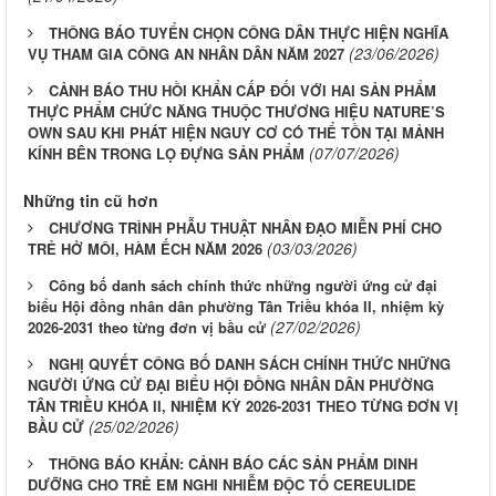
THÔNG BÁO TUYỂN CHỌN CÔNG DÂN THỰC HIỆN NGHĨA
(23/06/2026)
VỤ THAM GIA CÔNG AN NHÂN DÂN NĂM 2027
CẢNH BÁO THU HỒI KHẨN CẤP ĐỐI VỚI HAI SẢN PHẨM
THỰC PHẨM CHỨC NĂNG THUỘC THƯƠNG HIỆU NATURE’S
OWN SAU KHI PHÁT HIỆN NGUY CƠ CÓ THỂ TỒN TẠI MẢNH
(07/07/2026)
KÍNH BÊN TRONG LỌ ĐỰNG SẢN PHẨM
Những tin cũ hơn
CHƯƠNG TRÌNH PHẪU THUẬT NHÂN ĐẠO MIỄN PHÍ CHO
(03/03/2026)
TRẺ HỞ MÔI, HÀM ẾCH NĂM 2026
Công bố danh sách chính thức những người ứng cử đại
biểu Hội đồng nhân dân phường Tân Triều khóa II, nhiệm kỳ
(27/02/2026)
2026-2031 theo từng đơn vị bầu cử
NGHỊ QUYẾT CÔNG BỐ DANH SÁCH CHÍNH THỨC NHỮNG
NGƯỜI ỨNG CỬ ĐẠI BIỂU HỘI ĐỒNG NHÂN DÂN PHƯỜNG
TÂN TRIỀU KHÓA II, NHIỆM KỲ 2026-2031 THEO TỪNG ĐƠN VỊ
(25/02/2026)
BẦU CỬ
THÔNG BÁO KHẨN: CẢNH BÁO CÁC SẢN PHẨM DINH
DƯỠNG CHO TRẺ EM NGHI NHIỄM ĐỘC TỐ CEREULIDE