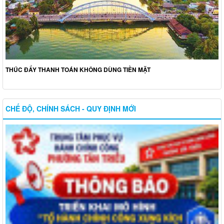
THÚC ĐẨY THANH TOÁN KHÔNG DÙNG TIỀN MẶT
CHẾ ĐỘ, CHÍNH SÁCH - QUY ĐỊNH MỚI