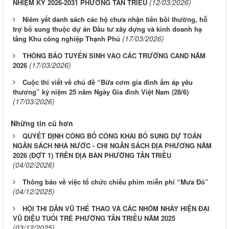
(12/03/2026)
NHIỆM KỲ 2026-2031 PHƯỜNG TÂN TRIỀU
Niêm yết danh sách các hộ chưa nhận tiền bồi thường, hỗ
trợ bổ sung thuộc dự án Đầu tư xây dựng và kinh doanh hạ
(17/03/2026)
tầng Khu công nghiệp Thạnh Phú
THÔNG BÁO TUYỂN SINH VÀO CÁC TRƯỜNG CAND NĂM
(17/03/2026)
2026
Cuộc thi viết về chủ đề “Bữa cơm gia đình ấm áp yêu
thương” kỷ niệm 25 năm Ngày Gia đình Việt Nam (28/6)
(17/03/2026)
Những tin cũ hơn
QUYẾT ĐỊNH CÔNG BỐ CÔNG KHAI BỔ SUNG DỰ TOÁN
NGÂN SÁCH NHÀ NƯỚC - CHI NGÂN SÁCH ĐỊA PHƯƠNG NĂM
2026 (ĐỢT 1) TRÊN ĐỊA BÀN PHƯỜNG TÂN TRIỀU
(04/02/2026)
Thông báo về việc tổ chức chiếu phim miễn phí “Mưa Đỏ”
(04/12/2025)
HỘI THI DÂN VŨ THỂ THAO VÀ CÁC NHÓM NHẢY HIỆN ĐẠI
VŨ ĐIỆU TUỔI TRẺ PHƯỜNG TÂN TRIỀU NĂM 2025
(03/12/2025)