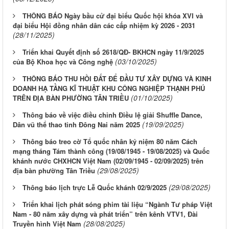
THÔNG BÁO Ngày bầu cử đại biểu Quốc hội khóa XVI và
đại biểu Hội đồng nhân dân các cấp nhiệm kỳ 2026 - 2031
(28/11/2025)
Triển khai Quyết định số 2618/QĐ- BKHCN ngày 11/9/2025
(03/10/2025)
của Bộ Khoa học và Công nghệ
THÔNG BÁO THU HỒI ĐẤT ĐỂ ĐẦU TƯ XÂY DỰNG VÀ KINH
DOANH HẠ TẦNG KĨ THUẬT KHU CÔNG NGHIỆP THẠNH PHÚ
(01/10/2025)
TRÊN ĐỊA BÀN PHƯỜNG TÂN TRIỀU
Thông báo về việc điều chỉnh Điều lệ giải Shuffle Dance,
(19/09/2025)
Dân vũ thể thao tỉnh Đông Nai năm 2025
Thông báo treo cờ Tổ quốc nhân kỷ niệm 80 năm Cách
mạng tháng Tám thành công (19/08/1945 - 19/08/2025) và Quốc
khánh nước CHXHCN Việt Nam (02/09/1945 - 02/09/2025) trên
(29/08/2025)
địa bàn phường Tân Triều
(29/08/2025)
Thông báo lịch trực Lễ Quốc khánh 02/9/2025
Triển khai lịch phát sóng phim tài liệu “Ngành Tư pháp Việt
Nam - 80 năm xây dựng và phát triển” trên kênh VTV1, Đài
(28/08/2025)
Truyền hình Việt Nam