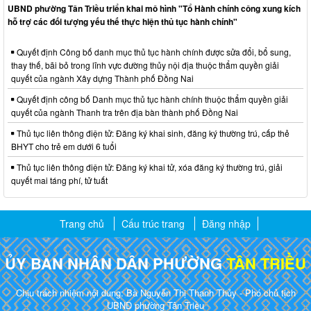
UBND phường Tân Triều triển khai mô hình "Tổ Hành chính công xung kích
hỗ trợ các đối tượng yếu thế thực hiện thủ tục hành chính"
Quyết định Công bố danh mục thủ tục hành chính được sửa đổi, bổ sung,
thay thế, bãi bỏ trong lĩnh vực đường thủy nội địa thuộc thẩm quyền giải
quyết của ngành Xây dựng Thành phố Đồng Nai
Quyết định công bố Danh mục thủ tục hành chính thuộc thẩm quyền giải
quyết của ngành Thanh tra trên địa bàn thành phố Đồng Nai
Thủ tục liên thông điện tử: Đăng ký khai sinh, đăng ký thường trú, cấp thẻ
BHYT cho trẻ em dưới 6 tuổi
Thủ tục liên thông điện tử: Đăng ký khai tử, xóa đăng ký thường trú, giải
quyết mai táng phí, tử tuất
Trang chủ
Cấu trúc trang
Đăng nhập
ỦY BAN NHÂN DÂN PHƯỜNG
TÂN TRIỀU
Chịu trách nhiệm nội dung: Bà Nguyễn Thị Thanh Thủy - Phó chủ tịch
UBND phường Tân Triều