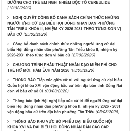
DƯỠNG CHO TRẺ EM NGHI NHIỄM ĐỘC TỐ CEREULIDE
(12/02/2026)
NGHỊ QUYẾT CÔNG BỐ DANH SÁCH CHÍNH THỨC NHỮNG
NGƯỜI ỨNG CỬ ĐẠI BIỂU HỘI ĐỒNG NHÂN DÂN PHƯỜNG
TÂN TRIỀU KHÓA II, NHIỆM KỲ 2026-2031 THEO TỪNG ĐƠN VỊ
(25/02/2026)
BẦU CỬ
Công bố danh sách chính thức những người ứng cử đại
biểu Hội đồng nhân dân phường Tân Triều khóa II, nhiệm kỳ
(27/02/2026)
2026-2031 theo từng đơn vị bầu cử
CHƯƠNG TRÌNH PHẪU THUẬT NHÂN ĐẠO MIỄN PHÍ CHO
(03/03/2026)
TRẺ HỞ MÔI, HÀM ẾCH NĂM 2026
THÔNG BÁO Tiếp xúc giữa cử tri với người ứng cử đại biểu
Quốc hội khóa XVI vận động bầu cử trên địa bàn tỉnh Đồng Nai
(03/03/2026)
đơn vị bầu cử số 01
Thông báo lịch Hội nghị tiếp xúc cử tri để người ứng cử đại
biểu Hội đồng nhân dân phường khóa II, nhiệm kỳ 2026 - 2031
(05/03/2026)
vận động bầu cử trên địa bàn phường Tân Triều
THÔNG BÁO KHU VỰC BỎ PHIẾU ĐẠI BIỂU QUỐC HỘI
KHÓA XVI VÀ ĐẠI BIỂU HỘI ĐỒNG NHÂN DÂN CÁC CẤP,