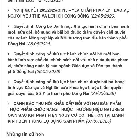
NGHỊ QUYẾT 205/2025/QH15 – “LÁ CHẮN PHÁP LÝ” BẢO VỆ
(22/05/2026)
NGƯỜI YẾU THẾ VÀ LỢI ÍCH CỘNG ĐỒNG
Quyết định Công bố Danh mục thủ tục hành chính ban hành
mới, sửa đổi, bổ sung và bãi bỏ thuộc thẩm quyền giải quyết
của ngành Nông nghiệp và Môi trường trên địa bàn thành phố
(28/05/2026)
Đồng Nai
Quyết định công bố thủ tục hành chính nội bộ mới ban
hành lĩnh vực chế độ, chính sách đối với nhà giáo thuộc phạm
vi, chức năng quản lý của ngành Giáo dục và Đào tạo thành
(28/05/2026)
phố Đồng Nai
Quyết định công bố thủ tục hành chính được bãi bỏ trong
lĩnh vực Đào tạo và Nghiên cứu khoa học thuộc thẩm quyền
(28/05/2026)
giải quyết của Sở Y tế thành phố Đồng Nai
CẢNH BÁO THU HỒI KHẨN CẤP ĐỐI VỚI HAI SẢN PHẨM
THỰC PHẨM CHỨC NĂNG THUỘC THƯƠNG HIỆU NATURE’S
OWN SAU KHI PHÁT HIỆN NGUY CƠ CÓ THỂ TỒN TẠI MẢNH
(07/07/2026)
KÍNH BÊN TRONG LỌ ĐỰNG SẢN PHẨM
Những tin cũ hơn