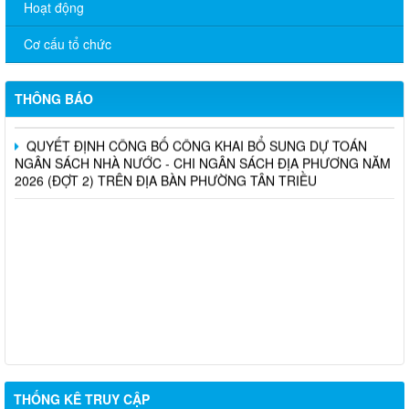
Hoạt động
THÔNG BÁO THU HỒI SẢN PHẨM THỰC PHẨM BẢO VỆ SỨC
Cơ cấu tổ chức
KHỎE GIẢ, KÉM CHẤT LƯỢNG
THÔNG BÁO: Công khai danh sách đề cử xét chọn “Nhà giáo
tiêu biểu” năm 2026
THÔNG BÁO
QUYẾT ĐỊNH CÔNG BỐ CÔNG KHAI BỔ SUNG DỰ TOÁN
NGÂN SÁCH NHÀ NƯỚC - CHI NGÂN SÁCH ĐỊA PHƯƠNG NĂM
2026 (ĐỢT 2) TRÊN ĐỊA BÀN PHƯỜNG TÂN TRIỀU
THỐNG KÊ TRUY CẬP