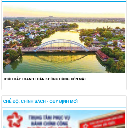
THÚC ĐẨY THANH TOÁN KHÔNG DÙNG TIỀN MẶT
CHẾ ĐỘ, CHÍNH SÁCH - QUY ĐỊNH MỚI