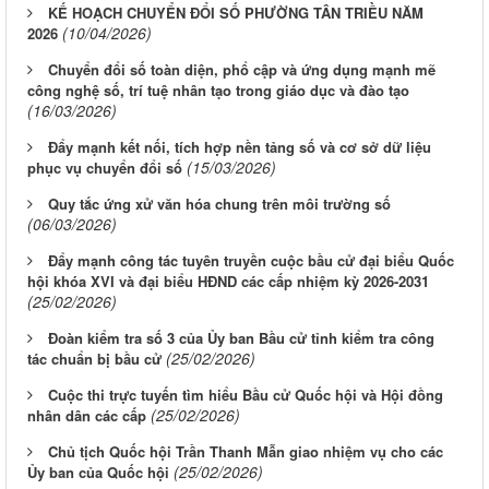
KẾ HOẠCH CHUYỂN ĐỔI SỐ PHƯỜNG TÂN TRIỀU NĂM
(10/04/2026)
2026
Chuyển đổi số toàn diện, phổ cập và ứng dụng mạnh mẽ
công nghệ số, trí tuệ nhân tạo trong giáo dục và đào tạo
(16/03/2026)
Đẩy mạnh kết nối, tích hợp nền tảng số và cơ sở dữ liệu
(15/03/2026)
phục vụ chuyển đổi số
Quy tắc ứng xử văn hóa chung trên môi trường số
(06/03/2026)
Đẩy mạnh công tác tuyên truyền cuộc bầu cử đại biểu Quốc
hội khóa XVI và đại biểu HĐND các cấp nhiệm kỳ 2026-2031
(25/02/2026)
Đoàn kiểm tra số 3 của Ủy ban Bầu cử tỉnh kiểm tra công
(25/02/2026)
tác chuẩn bị bầu cử
Cuộc thi trực tuyến tìm hiểu Bầu cử Quốc hội và Hội đồng
(25/02/2026)
nhân dân các cấp
Chủ tịch Quốc hội Trần Thanh Mẫn giao nhiệm vụ cho các
(25/02/2026)
Ủy ban của Quốc hội