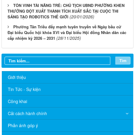
TÔN VINH TÀI NĂNG TRẺ: CHỦ TỊCH UBND PHƯỜNG KHEN
THƯỞNG ĐỘT XUẤT THÀNH TÍCH XUẤT SẮC TẠI CUỘC THI
(20/01/2026)
SÁNG TẠO ROBOTICS THẾ GIỚI
Phường Tân Triều đẩy mạnh tuyên truyền về Ngày bầu cử
Đại biểu Quốc hội khóa XVI và Đại biểu Hội đồng Nhân dân các
(28/11/2025)
cấp nhiệm kỳ 2026 – 2031
Tìm
Giới thiệu
Tin Tức - Sự kiện
Công khai
Cải cách hành chính
HỘI ĐỒNG NGHĨA VỤ QUÂN SỰ PHƯỜNG TÂN TRIỀU
THÔNG BÁO VỀ VIỆC BỔ SUNG HỒ SƠ, GIẤY XÁC NHẬN
Phản ánh góp ý
ĐANG HỌC PHỤC VỤ CÔNG TÁC TUYỂN CHỌN VÀ GỌI CÔNG
DÂN NHẬP NGŨ NĂM 2027