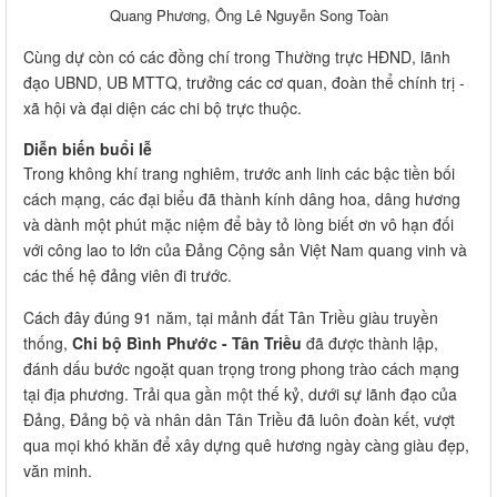
Quang Phương, Ông Lê Nguyễn Song Toàn
Cùng dự còn có các đồng chí trong Thường trực HĐND, lãnh
đạo UBND, UB MTTQ, trưởng các cơ quan, đoàn thể chính trị -
xã hội và đại diện các chi bộ trực thuộc.
Diễn biến buổi lễ
Trong không khí trang nghiêm, trước anh linh các bậc tiền bối
cách mạng, các đại biểu đã thành kính dâng hoa, dâng hương
và dành một phút mặc niệm để bày tỏ lòng biết ơn vô hạn đối
với công lao to lớn của Đảng Cộng sản Việt Nam quang vinh và
các thế hệ đảng viên đi trước.
Cách đây đúng 91 năm, tại mảnh đất Tân Triều giàu truyền
thống,
Chi bộ Bình Phước - Tân Triều
đã được thành lập,
đánh dấu bước ngoặt quan trọng trong phong trào cách mạng
tại địa phương. Trải qua gần một thế kỷ, dưới sự lãnh đạo của
Đảng, Đảng bộ và nhân dân Tân Triều đã luôn đoàn kết, vượt
qua mọi khó khăn để xây dựng quê hương ngày càng giàu đẹp,
văn minh.