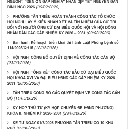
NGUỒN", "ĐỀN ƠN ĐÁP NGHĨA" NHÂN DỊP TẾT NGUYÊN ĐÁN
(06/02/2026)
BÍNH NGỌ 2026
PHƯỜNG TÂN TRIỀU HOÀN THÀNH CÔNG TÁC TỔ CHỨC
HỘI NGHỊ LẤY Ý KIẾN NHẬN XÉT VÀ TÍN NHIỆM CỦA CỬ TRI
ĐỐI VỚI NGƯỜI ỨNG CỬ ĐẠI BIỂU QUỐC HỘI VÀ HỘI ĐỒNG
(09/02/2026)
NHÂN DÂN CÁC CẤP NHIỆM KỲ 2026 – 2031
Ban hành Kế hoạch triển khai thi hành Luật Phòng bệnh số
(12/02/2026)
114/2025/QH15
HỘI NGHỊ CÔNG BỐ QUYẾT ĐỊNH VỀ CÔNG TÁC CÁN BỘ
(23/03/2026)
HỘI NGHỊ TỔNG KẾT CÔNG TÁC BẦU CỬ ĐẠI BIỂU QUỐC
HỘI KHÓA XVI VÀ ĐẠI BIỂU HĐND CÁC CẤP NHIỆM KỲ 2026 -
(26/03/2026)
2031
TÂN TRIỀU CÔNG BỐ CÁC QUYẾT ĐỊNH VỀ CÔNG TÁC CÁN
(11/05/2026)
BỘ
KỲ HỌP THỨ TƯ (KỲ HỌP CHUYÊN ĐỀ HĐND PHƯỜNG)
(29/06/2026)
KHÓA II, NHIỆM KỲ 2026- 2031
KỂ TỪ NGÀY 01/7/2026 PHƯỜNG TÂN TRIỀU CÓ 10 KHU
(29/06/2026)
PHỐ