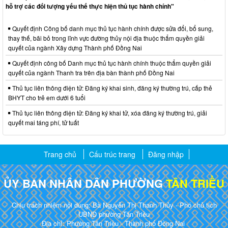
hỗ trợ các đối tượng yếu thế thực hiện thủ tục hành chính"
Quyết định Công bố danh mục thủ tục hành chính được sửa đổi, bổ sung,
thay thế, bãi bỏ trong lĩnh vực đường thủy nội địa thuộc thẩm quyền giải
quyết của ngành Xây dựng Thành phố Đồng Nai
Quyết định công bố Danh mục thủ tục hành chính thuộc thẩm quyền giải
quyết của ngành Thanh tra trên địa bàn thành phố Đồng Nai
Thủ tục liên thông điện tử: Đăng ký khai sinh, đăng ký thường trú, cấp thẻ
BHYT cho trẻ em dưới 6 tuổi
Thủ tục liên thông điện tử: Đăng ký khai tử, xóa đăng ký thường trú, giải
quyết mai táng phí, tử tuất
Trang chủ
Cấu trúc trang
Đăng nhập
ỦY BAN NHÂN DÂN PHƯỜNG
TÂN TRIỀU
Chịu trách nhiệm nội dung: Bà Nguyễn Thị Thanh Thủy - Phó chủ tịch
UBND phường Tân Triều
Địa chỉ: Phường Tân Triều - Thành phố Đồng Nai