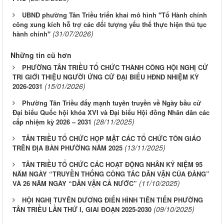
UBND phường Tân Triều triển khai mô hình "Tổ Hành chính
công xung kích hỗ trợ các đối tượng yếu thế thực hiện thủ tục
(31/07/2026)
hành chính"
Những tin cũ hơn
PHƯỜNG TÂN TRIỀU TỔ CHỨC THÀNH CÔNG HỘI NGHỊ CỬ
TRI GIỚI THIỆU NGƯỜI ỨNG CỬ ĐẠI BIỂU HĐND NHIỆM KỲ
(15/01/2026)
2026-2031
Phường Tân Triều đẩy mạnh tuyên truyền về Ngày bầu cử
Đại biểu Quốc hội khóa XVI và Đại biểu Hội đồng Nhân dân các
(28/11/2025)
cấp nhiệm kỳ 2026 – 2031
TÂN TRIỀU TỔ CHỨC HỌP MẶT CÁC TỔ CHỨC TÔN GIÁO
(13/11/2025)
TRÊN ĐỊA BÀN PHƯỜNG NĂM 2025
TÂN TRIỀU TỔ CHỨC CÁC HOẠT ĐỘNG NHÂN KỶ NIỆM 95
NĂM NGÀY “TRUYỀN THỐNG CÔNG TÁC DÂN VẬN CỦA ĐẢNG”
(11/10/2025)
VÀ 26 NĂM NGÀY “DÂN VẬN CẢ NƯỚC”
HỘI NGHỊ TUYÊN DƯƠNG ĐIỂN HÌNH TIÊN TIẾN PHƯỜNG
(09/10/2025)
TÂN TRIỀU LẦN THỨ I, GIAI ĐOẠN 2025-2030