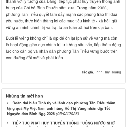
thành với lý tưởng của Đảng, tiếp tục phát huy truyền thống anh
hùng của Chi bộ Bình Phước năm xưa. Trong năm 2026,
phường Tân Triều quyết tâm đẩy mạnh các phong trào thi đua
yêu nước, thực hiện thắng lợi các mục tiêu kinh tế - xã hội, giữ
vững an ninh chính trị và trật tự an toàn xã hội trên địa bàn.
Buổi lễ viếng không chỉ là dịp để ôn lại lịch sử vẻ vang mà còn
là hoạt động giáo dục chính trị tư tưởng sâu sắc, tiếp thêm động
lực cho cán bộ và nhân dân phường Tân Triều vững bước trên
con đường đổi mới và phát triển.
Tác giả:
Trịnh Huy Hoàng
Những tin mới hơn
Đoàn đại biểu Tỉnh ủy và lãnh đạo phường Tân Triều thăm,
tặng quà Mẹ Việt Nam anh hùng Hồ Thị Vàng nhân dịp Tết
(05/02/2026)
Nguyên đán Bính Ngọ 2026
TIẾP TỤC PHÁT HUY TRUYỀN THỐNG "UỐNG NƯỚC NHỚ