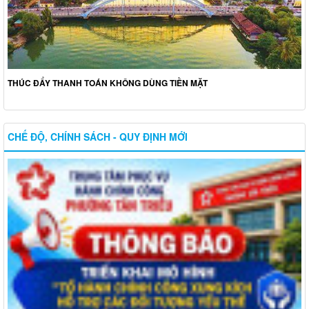
THÚC ĐẨY THANH TOÁN KHÔNG DÙNG TIỀN MẶT
CHẾ ĐỘ, CHÍNH SÁCH - QUY ĐỊNH MỚI