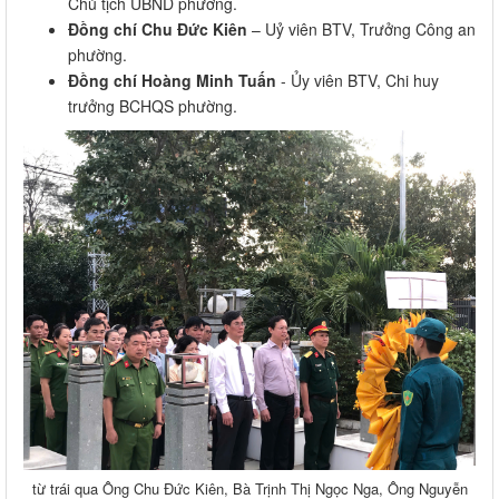
Chủ tịch UBND phường.
Đồng chí Chu Đức Kiên
– Uỷ viên BTV, Trưởng Công an
phường.
Đồng chí Hoàng Minh Tuấn
- Ủy viên BTV, Chi huy
trưởng BCHQS phường.
từ trái qua Ông Chu Đức Kiên, Bà Trịnh Thị Ngọc Nga, Ông Nguyễn